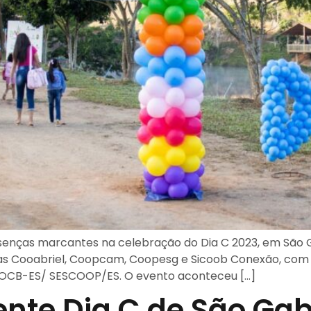
enças marcantes na celebração do Dia C 2023, em São Ga
tivas Cooabriel, Coopcam, Coopesg e Sicoob Conexão, co
 OCB-ES/ SESCOOP/ES. O evento aconteceu […]
te Dia C de São Gabr