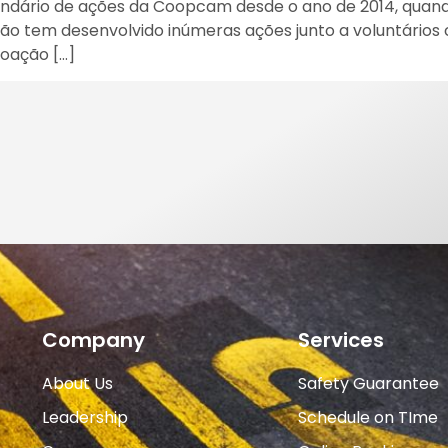
lendário de ações da Coopcam desde o ano de 2014, quan
ão tem desenvolvido inúmeras ações junto a voluntários
oação […]
Company
Services
About Us
Safety Guarantee
Leadership
Schedule on TIme